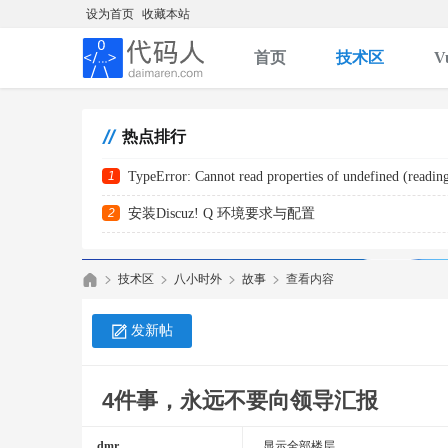
设为首页
收藏本站
首页
技术区
V
热点排行
1
TypeError: Cannot read properties of undefined (reading 
2
安装Discuz! Q 环境要求与配置
技术区
八小时外
故事
查看内容
发新帖
代
»
›
›
›
4件事，永远不要向领导汇报
dmr
显示全部楼层