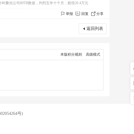
7小时删光公司89TB数据，判刑五年十个月，赔偿20.4万元
举报
回复
分享
返回列表
本版积分规则
高级模式
2054264号
)