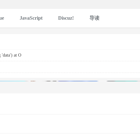
ue
JavaScript
Discuz!
导读
'data') at O