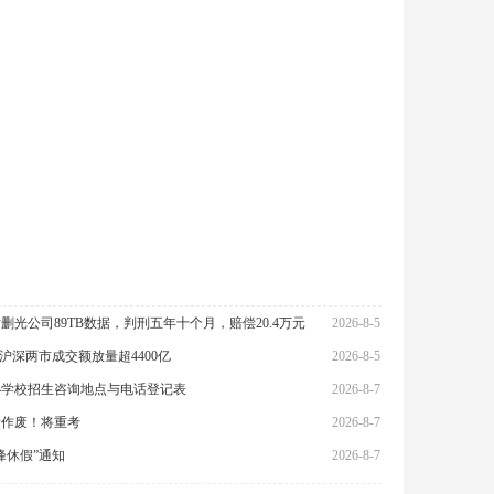
时删光公司89TB数据，判刑五年十个月，赔偿20.4万元
2026-8-5
% 沪深两市成交额放量超4400亿
2026-8-5
公办学校招生咨询地点与电话登记表
2026-8-7
绩作废！将重考
2026-8-7
峰休假”通知
2026-8-7